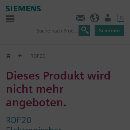
0
Kontakt
HQEU (de)
Nutzer
Scannen
Austauschhilfe
RDF20
Dieses Produkt wird
nicht mehr
angeboten.
RDF20