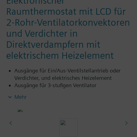
Elektronischer
Raumthermostat mit LCD für
2-Rohr-Ventilatorkonvektoren
und Verdichter in
Direktverdampfern mit
elektrischem Heizelement
Ausgänge für Ein/Aus-Ventilstellantrieb oder
Verdichter, und elektrisches Heizelement
Ausgänge für 3-stufigen Ventilator
Regelung wahlweise nach der Raum- oder
Mehr
Rücklufttemperatur (mit Fühler QAH11.1)
2-Punkt-Regelverhalten
Automatische Heiz- und Kühlbetrieb-
Umschaltung (mit Fühler QAH11.1)
Betriebsarten: Normal-, Energiesparbetrieb und
Betriebsbereitschaft