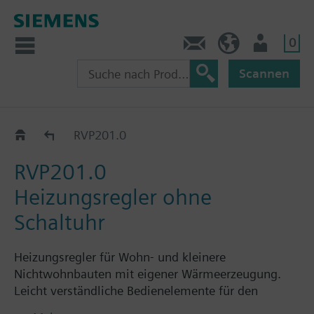
0
Kontakt
HQEU (de)
Nutzer
Scannen
RVP201..
RVP201.0
RVP201.0
Heizungsregler ohne
Schaltuhr
Heizungsregler für Wohn- und kleinere
Nichtwohnbauten mit eigener Wärmeerzeugung.
Leicht verständliche Bedienelemente für den
Benutzer.