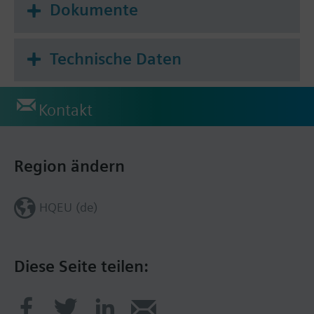
Dokumente
Ferneinstellung der Betriebsart über Raumgerät
oder externen Kontakt
Technische Daten
Betriebsarten
Folgende Betriebsarten können mit dem
Kontakt
Wahlschieber eingestellt werden:
Automatik/Schutzbetrieb, Automatik/Reduziert,
Absenkbetrieb, Normalbetrieb, Schutzbetrieb.
Region ändern
HQEU (de)
Diese Seite teilen: