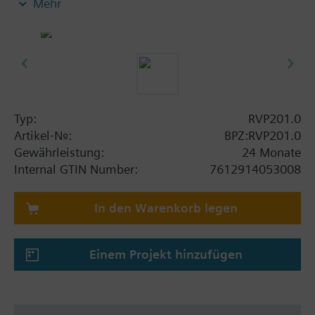
Mehr
Hauptfunktionen
Witterungsgeführte Vorlauf- oder
Kesseltemperaturregelung mit oder ohne
Raumeinfluss oder Raumtemperaturregelung.
Steuerung von Dreipunkt- oder Zweipunkt-
Stellantrieben oder direkte Brennersteuerung.
Typ:
RVP201.0
Artikel-Nr.:
BPZ:RVP201.0
Weitere Einstellungen
Gewährleistung:
24 Monate
Steuerung der Umwälzpumpe
Internal GTIN Number:
7612914053008
Schnellabsenkung und Schnellaufheizung
Heizkennlinie
In den Warenkorb legen
Raumtemperatureinfluss
Anlagen- und Raumfrostschutz
ECO-Automatik zum bedarfsabhängigen Ein-
Einem Projekt hinzufügen
und Ausschalten der Heizung
Maximalbegrenzung der Vorlauf- oder
Kesseltemperatur
Pumpennachlauf und Pumpenkick