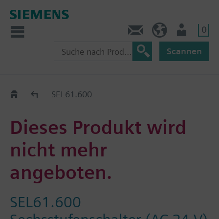
0
Kontakt
HQEU (de)
Nutzer
Scannen
Austauschhilfe
SEL61.600
Dieses Produkt wird
nicht mehr
angeboten.
SEL61.600