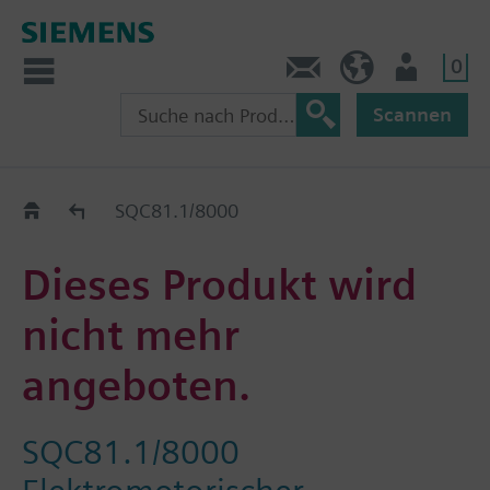
0
Kontakt
HQEU (de)
Nutzer
Scannen
Austauschhilfe
SQC81.1/8000
Dieses Produkt wird
nicht mehr
angeboten.
SQC81.1/8000