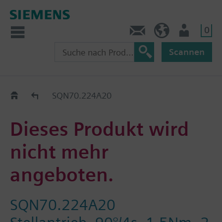
0
Kontakt
HQEU (de)
Nutzer
Scannen
Austauschhilfe
SQN70.224A20
Dieses Produkt wird
nicht mehr
angeboten.
SQN70.224A20