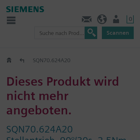
0
Kontakt
HQEU (de)
Nutzer
Scannen
Austauschhilfe
SQN70.624A20
Dieses Produkt wird
nicht mehr
angeboten.
SQN70.624A20