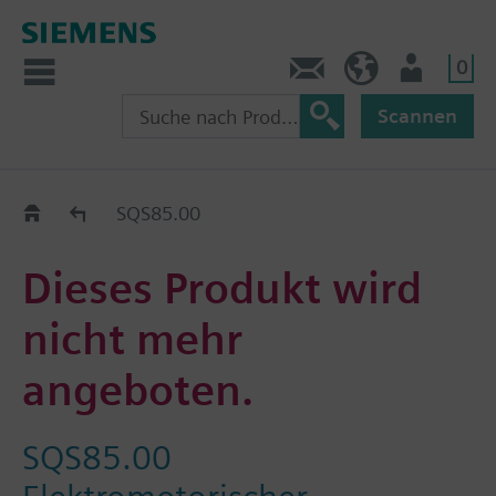
0
Kontakt
HQEU (de)
Nutzer
Scannen
Austauschhilfe
SQS85.00
Dieses Produkt wird
nicht mehr
angeboten.
SQS85.00