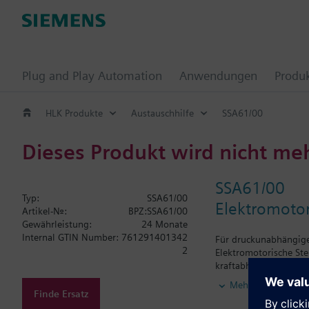
Plug and Play Automation
Anwendungen
Produ
HLK Produkte
Austauschhilfe
SSA61/00
Dieses Produkt wird nicht me
SSA61/00
Typ:
SSA61/00
Elektromotor
Artikel-Nr.:
BPZ:SSA61/00
Gewährleistung:
24 Monate
Internal GTIN Number:
761291401342
Für druckunabhängige 
2
Elektromotorische Ste
kraftabhängiger Endab
Heizkörperventile VDN
Mehr
ohne Adapter (Heimei
Finde Ersatz