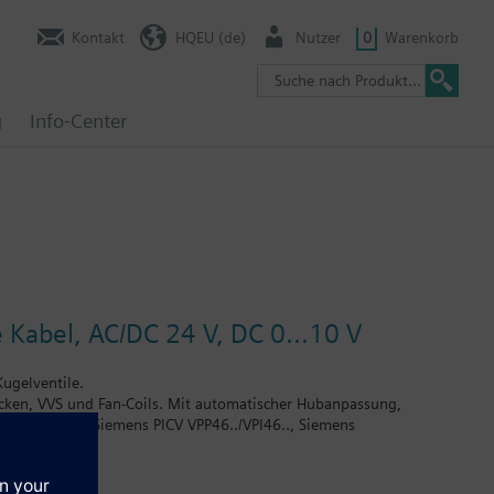
Kontakt
HQEU (de)
Nutzer
0
Warenkorb
g
Info-Center
 Kabel, AC/DC 24 V, DC 0...10 V
ugelventile.
decken, VVS und Fan-Coils. Mit automatischer Hubanpassung,
 Passend auf Siemens PICV VPP46../VPI46.., Siemens
ntile VD1..CLC und auf Heizkörperventile mit Anschluss M30 x 1,5
ulco neu). Weitere Ventile anderer Hersteller auf Anfrage.