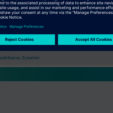
il: Ueberwurfmutter M30 x 1,5
e
2 mm nötig für Selbstkalibrierung
e Daten
ählbares Zubehör
wählbares Zubehör