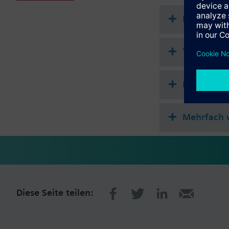
Zusatzinformation
Befestigung auf Vent
Dokument
Minimaler Hub von 1,
Technisch
Einfach w
Mehrfach 
Diese Seite teilen: