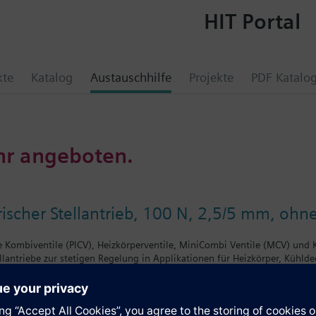
HIT Portal
kte
Katalog
Austauschhilfe
Projekte
PDF Katalo
hr angeboten.
ischer Stellantrieb, 100 N, 2,5/5 mm, ohne
Kombiventile (PICV), Heizkörperventile, MiniCombi Ventile (MCV) und K
llantriebe zur stetigen Regelung in Applikationen für Heizkörper, Kühl
schaltung, LED-Stellungsanzeige, Feedback Signal, und Handbetätigung.
../VEN../VUN.., Siemens MiniCombi-Ventile VPD../VPE.., Siemens Kleinve
er, Cazzaniga, Oventrop M30x1,5, Honeywell-Braukmann, MNG, Junkers, Be