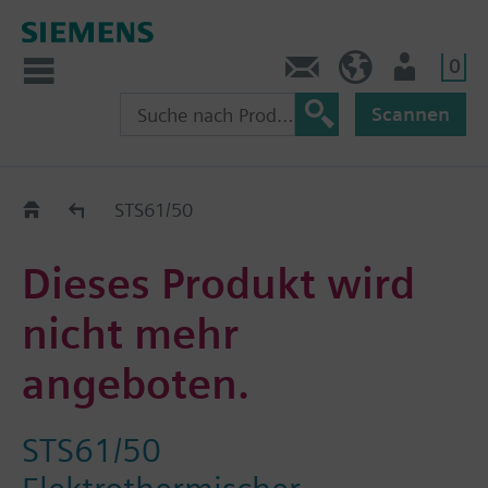
0
Kontakt
HQEU (de)
Nutzer
Scannen
Austauschhilfe
STS61/50
Dieses Produkt wird
nicht mehr
angeboten.
STS61/50