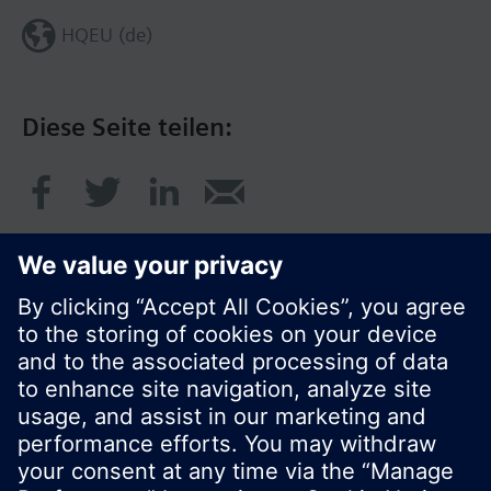
HQEU (de)
Diese Seite teilen:
© Siemens Schweiz AG 2017
Produktangebot und Preise können pro Land
variieren.