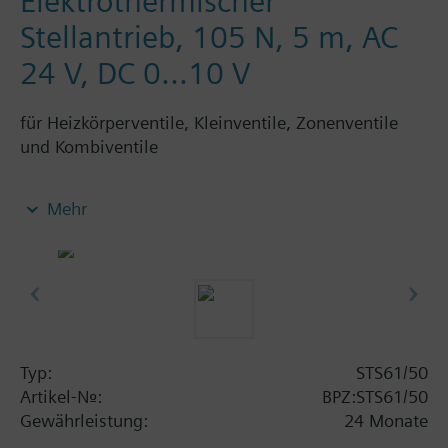
Elektrothermischer
Stellantrieb, 105 N, 5 m, AC
24 V, DC 0...10 V
für Heizkörperventile, Kleinventile, Zonenventile
und Kombiventile
Elektrothermische Stellantriebe zur stetigen
Mehr
Regelung von Heizungsanlagen, Kühldecken und
Luftnachbehandlungsgeräten. Mit Stellungsanzeige
und Anschlusskabel. Passend auf Siemens
Heizkörperventile VDN../VEN../VUN../VPD../VPE..,
Siemens-Kleinventile VD1..CLC, Heizkörperventile
mit Anschluss M30 x 1,5 und 2,5 mm Hub
(Heimeier, Cazzaniga, Oventrop M30x1,5,
Typ:
STS61/50
Honeywell-Braukmann, MNG, Junkers, Beulco neu)
Artikel-Nr.:
BPZ:STS61/50
und Zonenventile V..46...
Gewährleistung:
24 Monate
Passend auf Siemens Kombiventile VPP46../VPI46..