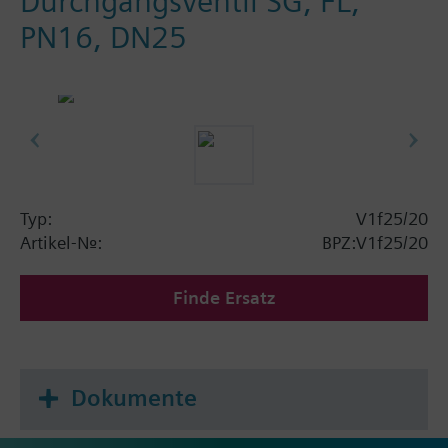
Durchgangsventil SG, FL,
PN16, DN25
Typ:
V1f25/20
Artikel-Nr.:
BPZ:V1f25/20
Finde Ersatz
Dokumente