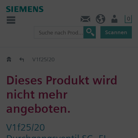
0
Kontakt
HQEU (de)
Nutzer
Scannen
Austauschhilfe
V1f25/20
Dieses Produkt wird
nicht mehr
angeboten.
V1f25/20