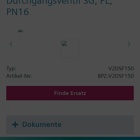
Durchgangsventil SG, FL,
PN16
Typ:
V2DSF150
Artikel-Nr.:
BPZ:V2DSF150
Finde Ersatz
Dokumente