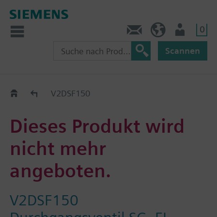
0
Kontakt
HQEU (de)
Nutzer
Scannen
Austauschhilfe
V2DSF150
Dieses Produkt wird
nicht mehr
angeboten.
V2DSF150