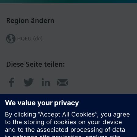
Region ändern
HQEU (de)
Diese Seite teilen: