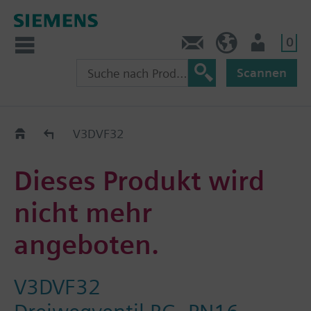
0
Kontakt
HQEU (de)
Nutzer
Scannen
Austauschhilfe
V3DVF32
Dieses Produkt wird
nicht mehr
angeboten.
V3DVF32