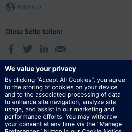
HQEU (de)
Diese Seite teilen:
© Siemens Schweiz AG 2017
Produktangebot und Preise können pro Land
variieren.