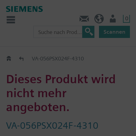
0
Kontakt
HQEU (de)
Nutzer
Scannen
Austauschhilfe
VA-056PSX024F-4310
Dieses Produkt wird
nicht mehr
angeboten.
VA-056PSX024F-4310