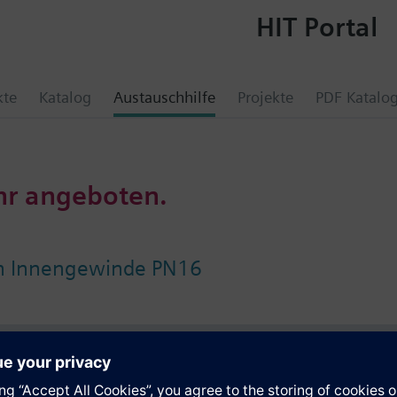
HIT Portal
kte
Katalog
Austauschhilfe
Projekte
PDF Katalo
hr angeboten.
n Innengewinde PN16
e