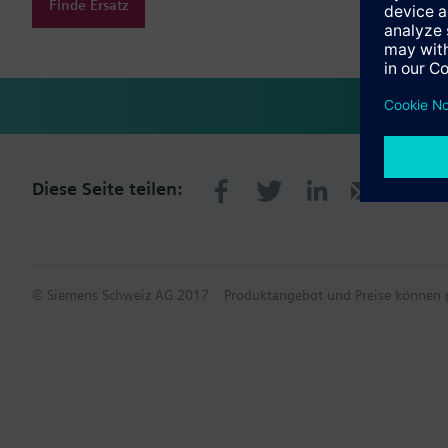
Finde Ersatz
Diese Seite teilen:
© Siemens Schweiz AG 2017
Produktangebot und Preise können p