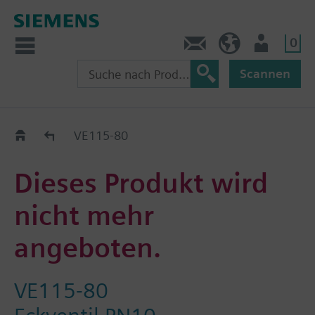
0
Kontakt
HQEU (de)
Nutzer
Scannen
Austauschhilfe
VE115-80
Dieses Produkt wird
nicht mehr
angeboten.
VE115-80