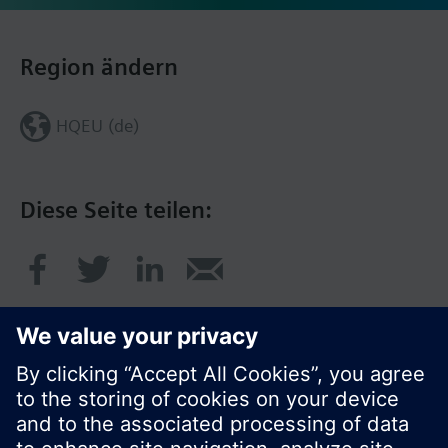
Region ändern
HQEU (de)
Diese Seite teilen: