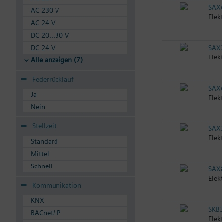
SAX
AC 230 V
Elek
AC 24 V
DC 20...30 V
DC 24 V
SAX
Elek
Alle anzeigen (7)
Federrücklauf
SAX
Ja
Elek
Nein
Stellzeit
SAX
Elek
Standard
Mittel
Schnell
SAX
Elek
Kommunikation
KNX
SKB
BACnet/IP
Elek