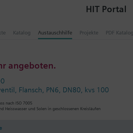
HIT Portal
kte
Katalog
Austauschhilfe
Projekte
PDF Katalo
hr angeboten.
00
ntil, Flansch, PN6, DN80, kvs 100
uss nach ISO 7005
und Heisswasser und Solen in geschlossenen Kreisläufen
e