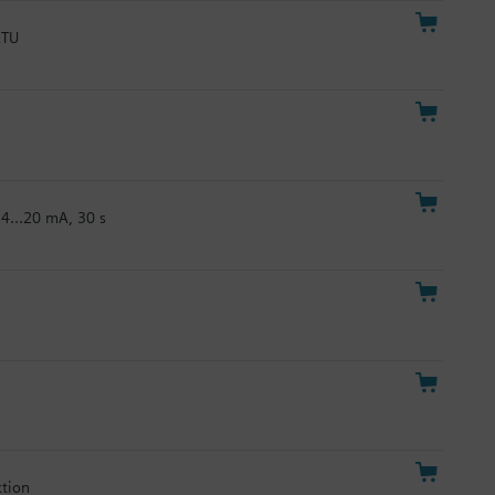
RTU
C 4…20 mA, 30 s
ktion