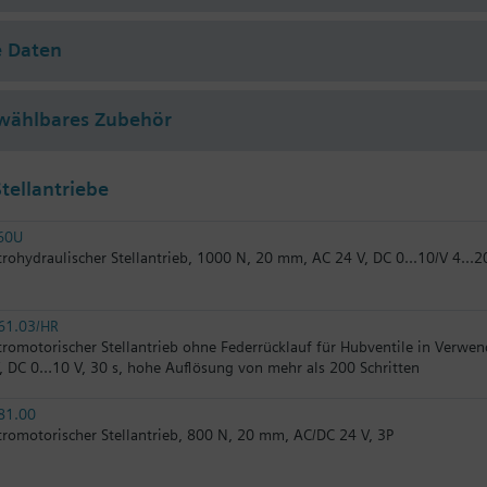
e Daten
wählbares Zubehör
tellantriebe
60U
trohydraulischer Stellantrieb, 1000 N, 20 mm, AC 24 V, DC 0...10/V 4...
61.03/HR
tromotorischer Stellantrieb ohne Federrücklauf für Hubventile in Verwe
, DC 0…10 V, 30 s, hohe Auflösung von mehr als 200 Schritten
81.00
tromotorischer Stellantrieb, 800 N, 20 mm, AC/DC 24 V, 3P