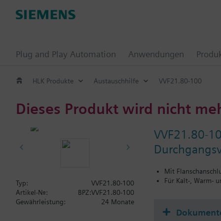
Plug and Play Automation
Anwendungen
Produ
HLK Produkte
Austauschhilfe
VVF21.80-100
Dieses Produkt wird nicht me
VVF21.80-1
Durchgangsve
Mit Flanschanschl
Für Kalt-, Warm- 
Typ:
VVF21.80-100
Artikel-Nr.:
BPZ:VVF21.80-100
Gewährleistung:
24 Monate
Dokument