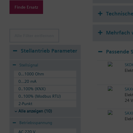
Finde Ersatz
Technisch
Mehrfach 
Alle Filter entfernen
Stellantrieb Parameter
Passende S
SKD
Stellsignal
Elek
0...1000 Ohm
0...20 mA
0..100% (KNX)
SAX
Elek
0..100% (Modbus RTU)
24 V
2-Punkt
Alle anzeigen (10)
SAX
Elek
Betriebsspannung
AC 220 V