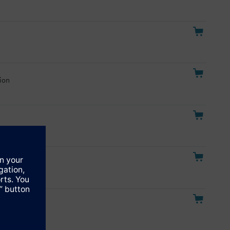
tion
ion, UL