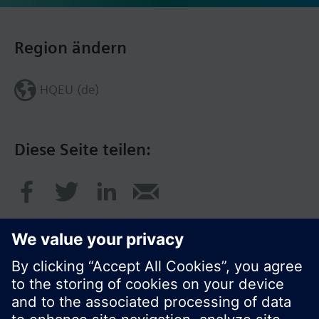
Region ändern
HQEU (de)
Diese Seite teilen: