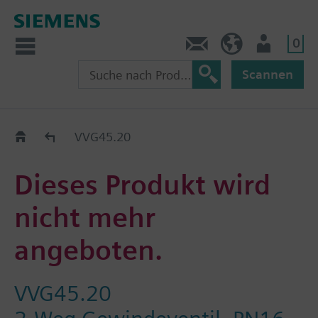
0
Kontakt
HQEU (de)
Nutzer
Scannen
Austauschhilfe
VVG45.20
Dieses Produkt wird
nicht mehr
angeboten.
VVG45.20