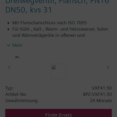
Dreiwegventil, Flansch, PN16
DN50, kvs 31
Mit Flanschanschluss nach ISO 7005
Für Kühl-, Kalt-, Warm- und Heisswasser, Solen
und Wärmeträgeröle in offenen und
geschlossenen Kreisläufen
Mehr
Zusatzinformation
VXF41…4: Stopfbuchse mit PTFE Manschettte
für Temperaturen bis 180 °C
VXF41…5: Stopfbuchse mit PTFE Manschettte,
silikonfreie Ausführung, für Temperaturen bis
180 °C
Typ:
VXF41.50
Artikel-Nr.:
BPZ:VXF41.50
Verfügbar bis Sommer 2011, anschliessend
Gewährleistung:
24 Monate
Dreiwegventile VXF43.., bzw. VXF53.. bestellen.
Finde Ersatz