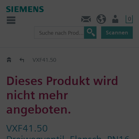
0
Kontakt
HQEU (de)
Nutzer
Scannen
Austauschhilfe
VXF41.50
Dieses Produkt wird
nicht mehr
angeboten.
VXF41.50