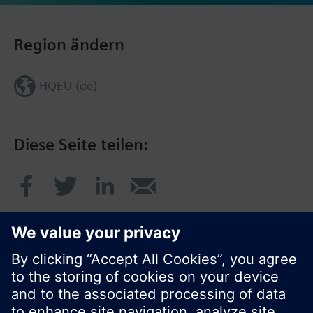
Region ändern
HQEU (de)
Diese Seite teilen: