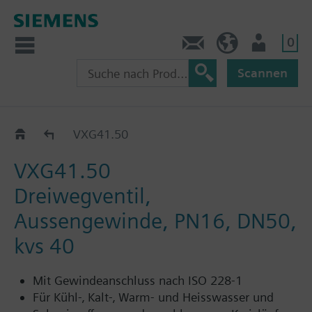
0
Kontakt
HQEU (de)
Nutzer
Scannen
VXG41..
VXG41.50
VXG41.50
Dreiwegventil,
Aussengewinde, PN16, DN50,
kvs 40
Mit Gewindeanschluss nach ISO 228-1
Für Kühl-‚ Kalt-‚ Warm- und Heisswasser und