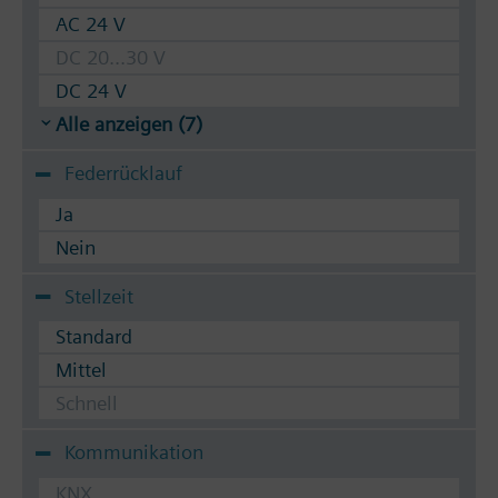
AC 24 V
DC 20...30 V
DC 24 V
Alle anzeigen (7)
Federrücklauf
Ja
Nein
Stellzeit
Standard
Mittel
Schnell
Kommunikation
KNX