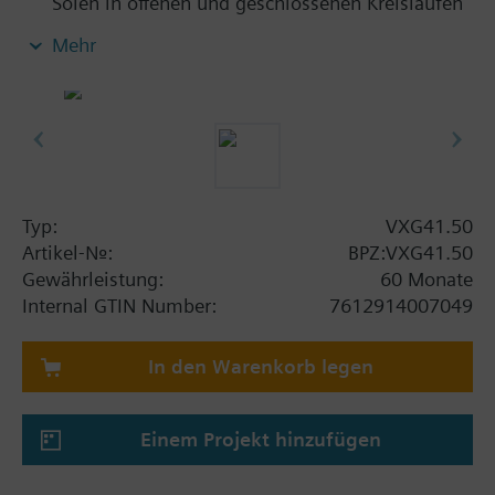
Solen in offenen und geschlossenen Kreisläufen
Mehr
Zusatzinformation
VXG41..01 sind DVGW zertifiziert
Typ:
VXG41.50
Artikel-Nr.:
BPZ:VXG41.50
Gewährleistung:
60 Monate
Internal GTIN Number:
7612914007049
In den Warenkorb legen
Einem Projekt hinzufügen