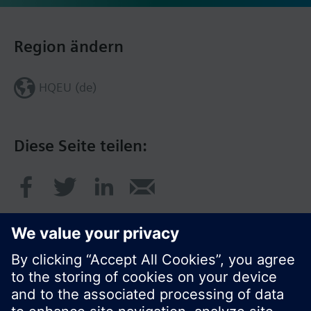
Region ändern
HQEU (de)
Diese Seite teilen: