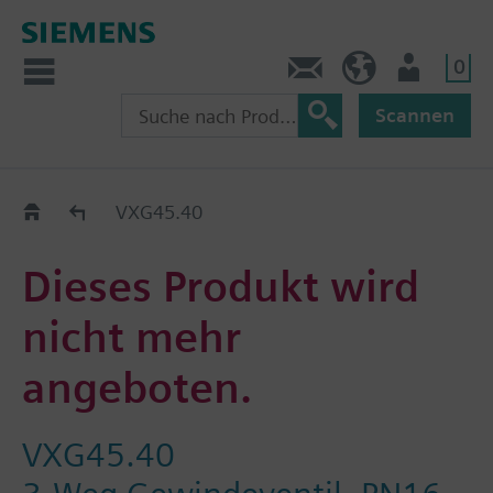
0
Kontakt
HQEU (de)
Nutzer
Scannen
Austauschhilfe
VXG45.40
Dieses Produkt wird
nicht mehr
angeboten.
VXG45.40