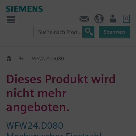
0
Kontakt
HQEU (de)
Nutzer
Scannen
Austauschhilfe
WFW24.D080
Dieses Produkt wird
nicht mehr
angeboten.
WFW24.D080