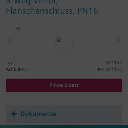
3-Weg-Ventil,
Flanschanschluss, PN16
Typ:
X1f150
Artikel-Nr.:
BPZ:X1f150
Finde Ersatz
Dokumente