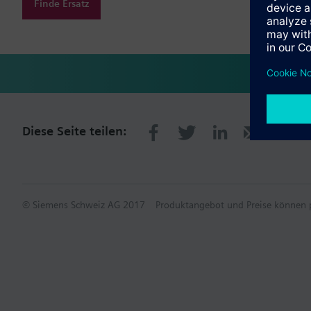
Finde Ersatz
Diese Seite teilen:
© Siemens Schweiz AG 2017
Produktangebot und Preise können p