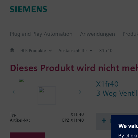
Plug and Play Automation
Anwendungen
Produ
HLK Produkte
Austauschhilfe
X1fr40
Dieses Produkt wird nicht me
X1fr40
3-Weg-Venti
Typ:
X1fr40
Dokument
Artikel-Nr.:
BPZ:X1fr40