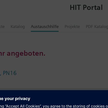
HIT Portal
kte
Katalog
Austauschhilfe
Projekte
PDF Katalo
hr angeboten.
l, PN16
e