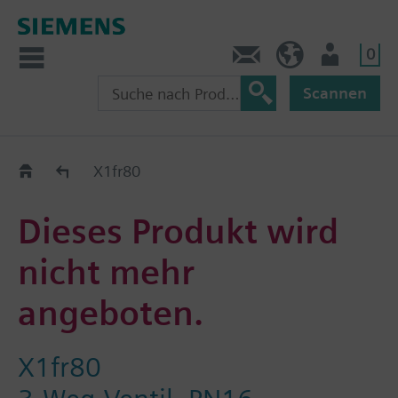
0
Kontakt
HQEU (de)
Nutzer
Scannen
Austauschhilfe
X1fr80
Dieses Produkt wird
nicht mehr
angeboten.
X1fr80