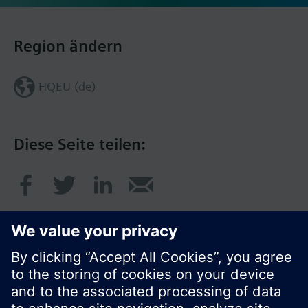
Region ändern
HQEU (de)
Diese Seite teilen: