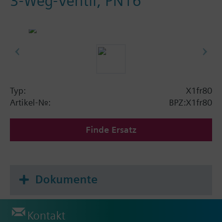
3-Weg-Ventil, PN16
Typ:
X1fr80
Artikel-Nr.:
BPZ:X1fr80
Finde Ersatz
Dokumente
Kontakt