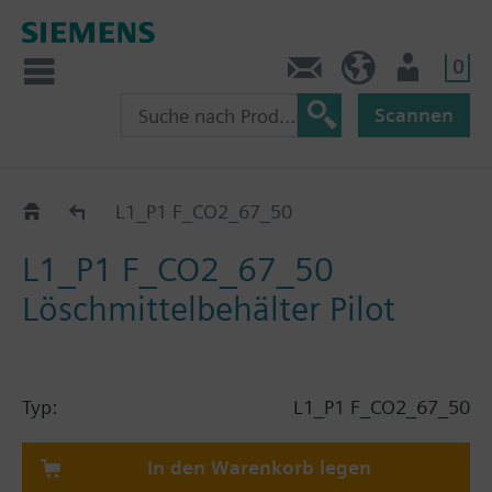
0
Kontakt
HQEU (de)
Nutzer
Scannen
Katalog
L1_P1 F_CO2_67_50
L1_P1 F_CO2_67_50
Löschmittelbehälter Pilot
Typ:
L1_P1 F_CO2_67_50
In den Warenkorb legen