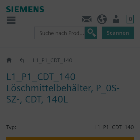
0
Kontakt
HQEU (de)
Nutzer
Scannen
Katalog
L1_P1_CDT_140
L1_P1_CDT_140
Löschmittelbehälter, P_0S-
SZ-, CDT, 140L
Typ:
L1_P1_CDT_140