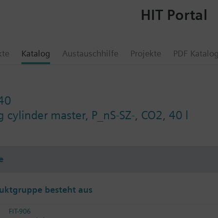
HIT Portal
kte
Katalog
Austauschhilfe
Projekte
PDF Katalo
40
 cylinder master, P_nS-SZ-, CO2, 40 l
e
uktgruppe besteht aus
FIT-906