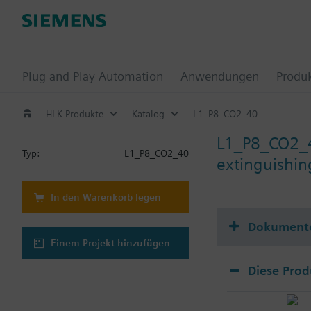
Plug and Play Automation
Anwendungen
Produ
HLK Produkte
Katalog
L1_P8_CO2_40
L1_P8_CO2_
Typ:
L1_P8_CO2_40
extinguishing
In den Warenkorb legen
Dokument
Einem Projekt hinzufügen
Diese Prod