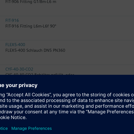
FIT-906 Fitting G1/8m-L6 m
FIT-916
FIT-916 Fitting L6m-L6f 90°
FLEX5-400
FLEX5-400 Schlauch DN5 PN360
CYF-40-30-CO2
CYF-40-30-CO2 Behälter gefüllt, odor
WD2005-67
WD2005-67 Wiegeeinrichtung
WD2005-SWITCH
WD2005-SWITCH Wiegeeinrichtung