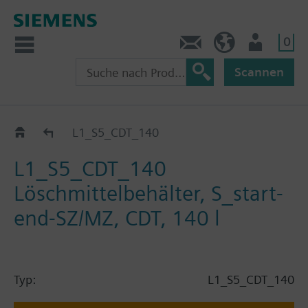
0
Kontakt
HQEU (de)
Nutzer
Scannen
Katalog
L1_S5_CDT_140
L1_S5_CDT_140
Löschmittelbehälter, S_start-
end-SZ/MZ, CDT, 140 l
Typ:
L1_S5_CDT_140