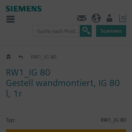
0
Kontakt
HQEU (de)
Nutzer
Scannen
Katalog
RW1_IG 80
RW1_IG 80
Gestell wandmontiert, IG 80
l, 1r
Typ:
RW1_IG 80