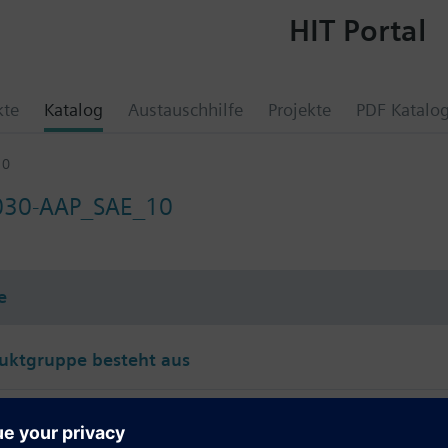
HIT Portal
kte
Katalog
Austauschhilfe
Projekte
PDF Katalo
10
030-AAP_SAE_10
e
uktgruppe besteht aus
FP2005-A1
Stromversorgungs-Set (150 W, B)