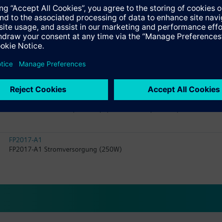
FA2008-A1
Batterie (12 V, 65 Ah, VdS)
FH2005-A1
Gehäuse (Large)
FC2030-AA
Brandmeldezentrale (Modular, P) im Gehäuse (Comfort)
FP2017-A1
FP2017-A1 Stromversorgung (250W)