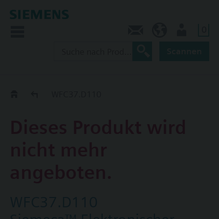
0
Kontakt
HQEU (de)
Nutzer
Scannen
Austauschhilfe
WFC37.D110
Dieses Produkt wird
nicht mehr
angeboten.
WFC37.D110