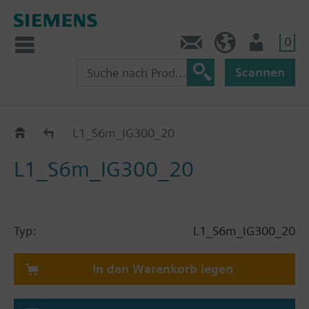
0
Kontakt
HQEU (de)
Nutzer
Scannen
Katalog
L1_S6m_IG300_20
L1_S6m_IG300_20
Typ:
L1_S6m_IG300_20
In den Warenkorb legen