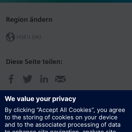
Region ändern
HQEU (de)
Diese Seite teilen: