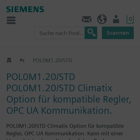
0
Kontakt
HQEU (de)
Nutzer
Scannen
Ausrüstung lizenzen
POL0M1.20/STD
POL0M1.20/STD
POL0M1.20/STD Climatix
Option für kompatible Regler,
OPC UA Kommunikation.
POL0M1.20/STD Climatix Option für kompatible
Regler, OPC UA Kommunikation. Kann mit einer