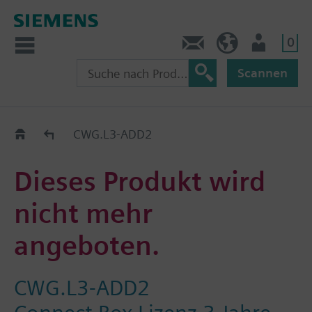
0
Kontakt
HQEU (de)
Nutzer
Scannen
Austauschhilfe
CWG.L3-ADD2
Dieses Produkt wird
nicht mehr
angeboten.
CWG.L3-ADD2