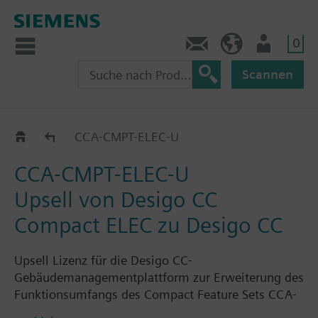
0
Kontakt
HQEU (de)
Nutzer
Scannen
Optionen
CCA-CMPT-ELEC-U
CCA-CMPT-ELEC-U
Upsell von Desigo CC
Compact ELEC zu Desigo CC
Upsell Lizenz für die Desigo CC-
Gebäudemanagementplattform zur Erweiterung des
Funktionsumfangs des Compact Feature Sets CCA-
CMPT-ELEC auf den Funktionsumfang des Standard