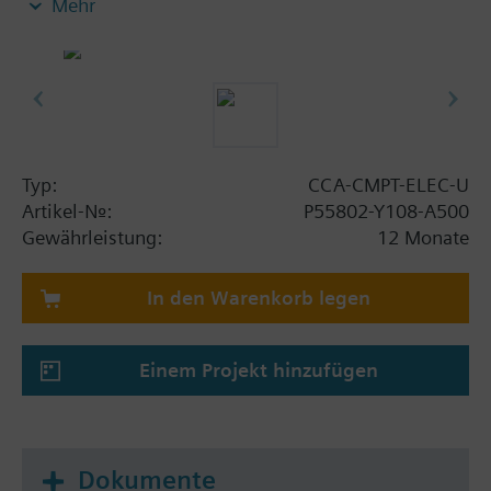
Mehr
Feature Sets CCA-STD-FSET.
Die im Compact Feature Set enthaltenen
Datenpunkte und die 3 Clients bleiben gültig.
Hinweis: Erfordert eine CCA-CMPT-ELEC Lizenz
Typ:
CCA-CMPT-ELEC-U
Artikel-Nr.:
P55802-Y108-A500
Gewährleistung:
12 Monate
In den Warenkorb legen
Einem Projekt hinzufügen
Dokumente