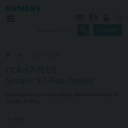
0
Kontakt
HQEU (de)
Nutzer
Scannen
CCA-..-..
CCA-S7-PLUS
CCA-S7-PLUS
Simatic S7-Plus-Treiber
Lizenzoption zum Hinzufügen der Konnektivität für
Simatic S7-Plus.
Hinweise:
Mehr
- Erfordert eine CCA-STD-FSET oder CCA-CMPT-GW