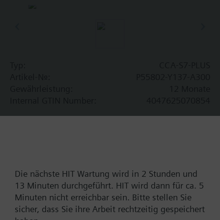
Lizenz.
- Erfordert eine CCA-S7-CONN Lizenzoption für
Konnektivität zu >8 SPS.
Typ:
CCA-S7-PLUS
Artikel-Nr.:
P55802-Y137-A300
Gewährleistung:
12 Monate
Internal GTIN Number:
4047625070854
In den Warenkorb legen
Einem Projekt hinzufügen
Die nächste HIT Wartung wird in 2 Stunden und
13 Minuten durchgeführt. HIT wird dann für ca. 5
Minuten nicht erreichbar sein. Bitte stellen Sie
Dokumente
sicher, dass Sie ihre Arbeit rechtzeitig gespeichert