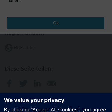
haben.
Kontakt
Ok
Region ändern
HQEU (de)
Diese Seite teilen: