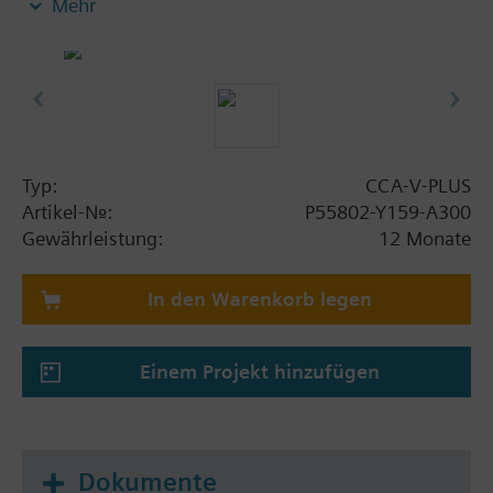
Mehr
Hinweis: Erfordert eine CCA-STD-FSET oder CCA-
CMPT-DMS Lizenz.
Typ:
CCA-V-PLUS
Artikel-Nr.:
P55802-Y159-A300
Gewährleistung:
12 Monate
In den Warenkorb legen
Einem Projekt hinzufügen
Dokumente