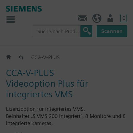
0
Kontakt
HQEU (de)
Nutzer
Scannen
CCA-..-..
CCA-V-PLUS
CCA-V-PLUS
Videooption Plus für
integriertes VMS
Lizenzoption für integriertes VMS.
Beinhaltet „SiVMS 200 integriert“, 8 Monitore und 8
integrierte Kameras.