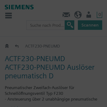
0
Kontakt
HQEU (de)
Nutzer
Scannen
Ventilauslöser
ACTF230-PNEUMD
ACTF230-PNEUMD
ACTF230-PNEUMD Auslöser
pneumatisch D
Pneumatischer Zweifach-Auslöser für
Schnellöffnungsventil Typ F230
- Ansteuerung über 2 unabhängige pneumatische
Steuerkreise für höchste Verfügbarkeit