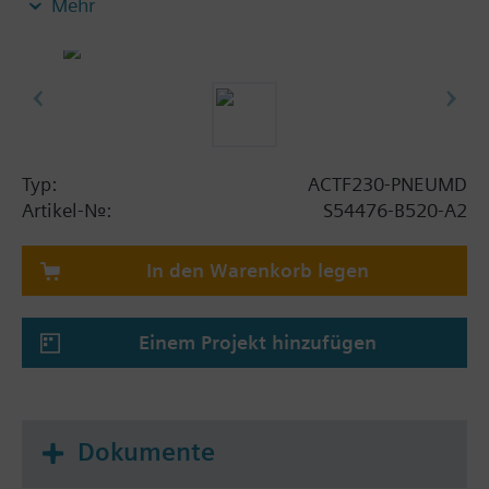
Mehr
- redundante Anschlüsse für die Steuerleitungen
- Auslösedruck von 8 bis 360 bar mit Ansprechzeit
<1s
- Integration in Steuerleitung, dadurch keine
Demotage bei Behältertausch notwendig
- VdS-Zulassung
Typ:
ACTF230-PNEUMD
Artikel-Nr.:
S54476-B520-A2
In den Warenkorb legen
Einem Projekt hinzufügen
Dokumente