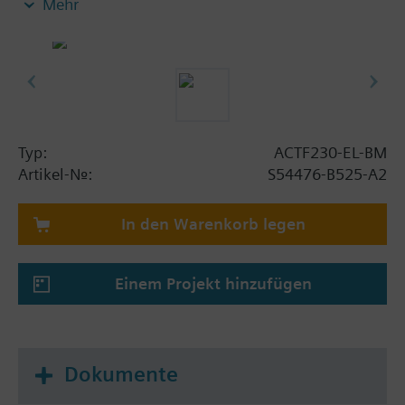
Mehr
Schnellöffnungsventil montiert, Sinorix Löschanlage
betriebsbereit"
- integrierte optische Ansteuerungsüberwachung
durch Anschlussstecker mit integrierter LED
- integriete mechanische Blockiereinrichtung mit
elektr. Stellungsüberwachung, Hebelposition
zusätzlich visuell erkennbar: blockiert (rot) /
Typ:
ACTF230-EL-BM
Auslöser aktiv (grün); in beiden Betriebsstellungen
Artikel-Nr.:
S54476-B525-A2
abschließbar (Sabotageschutz)
- inklusive Vorhängeschloss gleichschliessend mit 2
In den Warenkorb legen
Schlüsseln
- kein mechanisches Rückstellen nach Auslösung
notwendig
Einem Projekt hinzufügen
- VdS-Zulassung
Dokumente