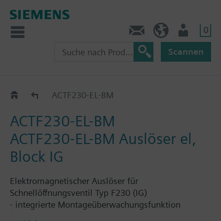
0
Kontakt
HQEU (de)
Nutzer
Scannen
Ventilauslöser
ACTF230-EL-BM
ACTF230-EL-BM
ACTF230-EL-BM Auslöser el,
Block IG
Elektromagnetischer Auslöser für
Schnellöffnungsventil Typ F230 (IG)
- integrierte Montageüberwachungsfunktion
(Mounting Control) "Auslöser auf