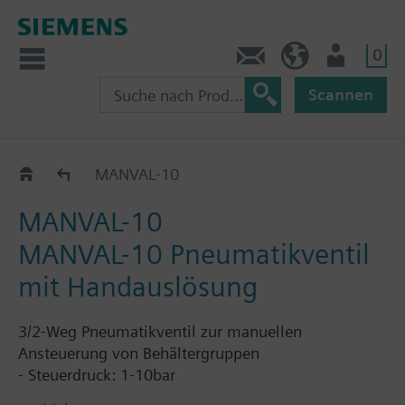
0
Kontakt
HQEU (de)
Nutzer
Scannen
Magnetventile
MANVAL-10
MANVAL-10
MANVAL-10 Pneumatikventil
mit Handauslösung
3/2-Weg Pneumatikventil zur manuellen
Ansteuerung von Behältergruppen
- Steuerdruck: 1-10bar
- Steuerdruck nominal: 10bar