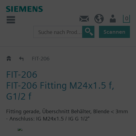
0
Kontakt
HQEU (de)
Nutzer
Scannen
Fittings
FIT-206
FIT-206
FIT-206 Fitting M24x1.5 f,
G1/2 f
Fitting gerade, Überschnitt Behälter, Blende < 3mm
- Anschluss: IG M24x1.5 / IG G 1/2"