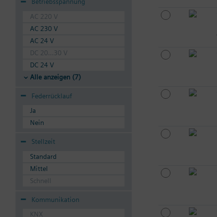
Betriebsspannung
AC 220 V
AC 230 V
AC 24 V
DC 20...30 V
DC 24 V
Alle anzeigen (7)
Federrücklauf
Ja
Nein
Stellzeit
Standard
Mittel
Schnell
Kommunikation
KNX