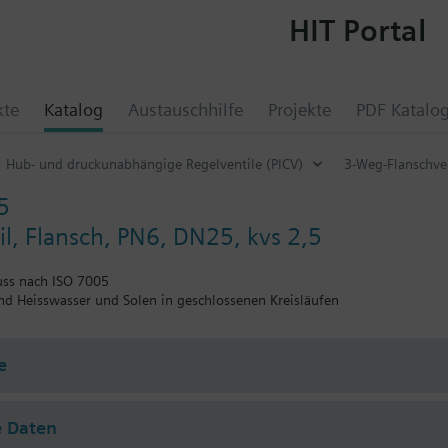
HIT Portal
kte
Katalog
Austauschhilfe
Projekte
PDF Katalo
Hub- und druckunabhängige Regelventile (PICV)
3-Weg-Flanschve
5
l, Flansch, PN6, DN25, kvs 2,5
uss nach ISO 7005
und Heisswasser und Solen in geschlossenen Kreisläufen
e
e Daten