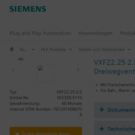
Plug and Play Automation
Anwendungen
Produ
Katalog
HLK Produkte
Ventile und Stellantriebe
VXF22.25-2.
Dreiwegventi
Mit Flanschanschl
Für Kalt-, Warm- 
Typ:
VXF22.25-2.5
Artikel-Nr.:
S55200-V110
Gewährleistung:
60 Monate
Dokument
Internal GTIN Number:
761291408670
9
Technisch
In den Warenkorb legen