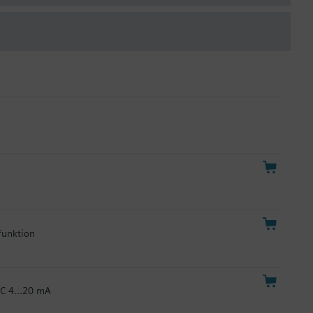
funktion
V/DC 4…20 mA