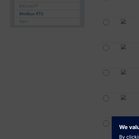
BACnet/IP
Modbus RTU
Nein