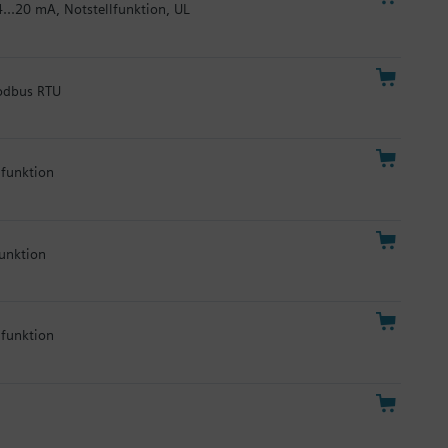
4...20 mA, Notstellfunktion, UL
Modbus RTU
lfunktion
funktion
lfunktion