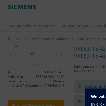
Plug and Play Automation
Anwendungen
Produ
HLK Produkte
Ventile und Stellantriebe
Hub- und druckuna
VXF53.15-4J
VXF53.15-4JC
Durchgangsventil mit
JIS2239 - K10
Typ:
VXF53.15-4JC
Artikel-Nr.:
S55208-V204-A110
Gewährleistung:
60 Monate
Dokument
Internal GTIN Number:
404762502746
9
Technisch
In den Warenkorb legen