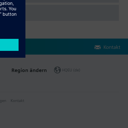
Kontakt
Region ändern
HQEU (de)
gen
Kontakt