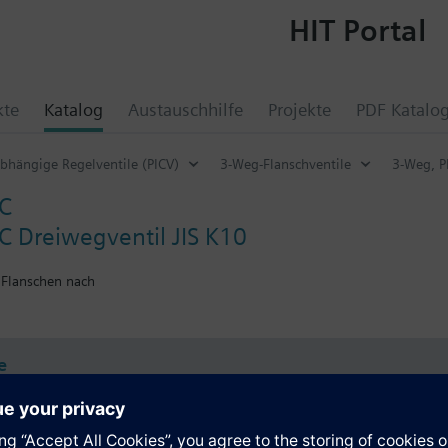
HIT Portal
kte
Katalog
Austauschhilfe
Projekte
PDF Katalo
bhängige Regelventile (PICV)
3-Weg-Flanschventile
3-Weg, P
C
 Dreiwegventil JIS K10
 Flanschen nach
e
e Daten