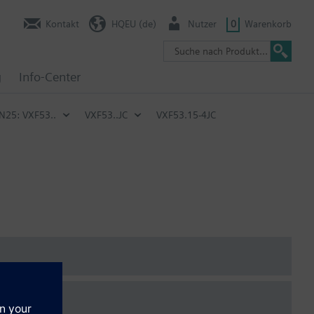
Kontakt
HQEU (de)
Nutzer
0
Warenkorb
g
Info-Center
N25: VXF53..
VXF53..JC
VXF53.15-4JC