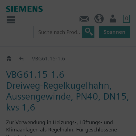
0
Kontakt
HQEU (de)
Nutzer
Scannen
VBG61..
VBG61.15-1.6
VBG61.15-1.6
Dreiweg-Regelkugelhahn,
Aussengewinde, PN40, DN15,
kvs 1,6
Zur Verwendung in Heizungs-, Lüftungs- und
Klimaanlagen als Regelhahn. Für geschlossene