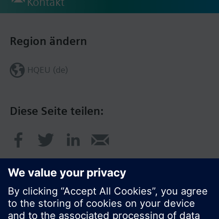
Kontakt
Region ändern
HQEU (de)
Diese Seite teilen: