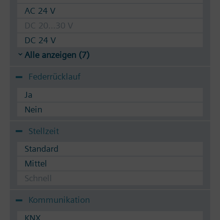
AC 24 V
DC 20...30 V
DC 24 V
Alle anzeigen (7)
Federrücklauf
Ja
Nein
Stellzeit
Standard
Mittel
Schnell
Kommunikation
KNX