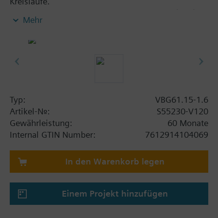
Kreisläufe.
Kugelhahnkörper aus Messing CW602N (DZR)
Mehr
Flachdichtende Aussengewindeanschlüsse G..B
nach ISO 228-1
Für Anwendungen mit Zusatzfunktionen (z.B.
Hilfsschalter, Potentiometer), sind auch
Standard-Drehantriebe aus dem DAC-Sortiment
kombinierbar
Typ:
VBG61.15-1.6
Artikel-Nr.:
S55230-V120
Gewährleistung:
60 Monate
Internal GTIN Number:
7612914104069
In den Warenkorb legen
Einem Projekt hinzufügen