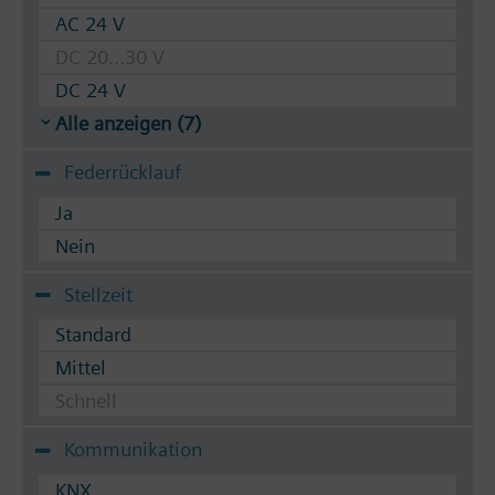
AC 24 V
DC 20...30 V
DC 24 V
Alle anzeigen (7)
Federrücklauf
Ja
Nein
Stellzeit
Standard
Mittel
Schnell
Kommunikation
KNX