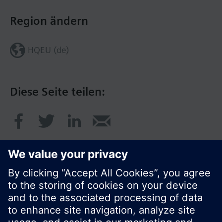
Region ändern
HQEU (de)
Diese Seite teilen:
© Siemens Schweiz AG 2017