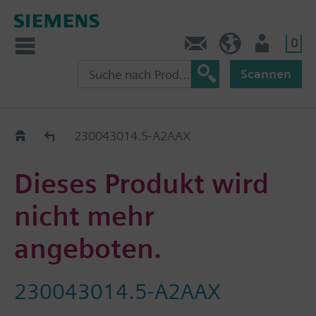
0
Kontakt
HQEU (de)
Nutzer
Scannen
Austauschhilfe
230043014.5-A2AAX
Dieses Produkt wird
nicht mehr
angeboten.
230043014.5-A2AAX