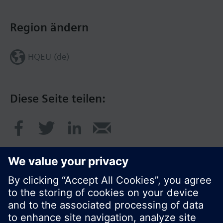
Region ändern
HQEU (de)
Diese Seite teilen:
© Siemens Schweiz AG 2017