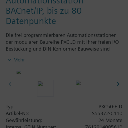
Automationsstation
BACnet/IP, bis zu 80
Datenpunkte
Die frei programmierbaren Automationsstationen
der modularen Baureihe PXC..D mit ihrer freien I/O-
Bestückung und DIN-Konformer Bauweise sind
optimiert für die Schaltschrankmontage. Sie
Mehr
steuern, regeln und überwachen vorwiegend
grössere Informationsschwerpunkte. Das flexible
Sortiment an TX-I/O Modulen für Melden, Messen,
Zählen, Schalten und Stellen lässt sich nahtlos an
die Automationsstation anschliessen.
Managementfunktionen (Alarmmanagement,
Zeitschaltprogramme, Trendfunktionen,
Typ:
PXC50-E.D
Fernmanagement, Zugriffschutz usw.)
Artikel-Nr.:
S55372-C110
Standalone-Anwendung oder Einsatz im Geräte-
Gewährleistung:
24 Monate
bzw. Systemverbund
Internal GTIN Number:
7612914085610