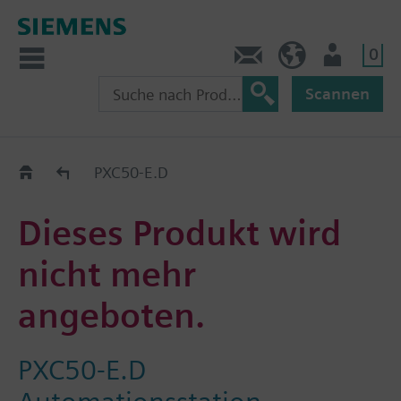
0
Kontakt
HQEU (de)
Nutzer
Scannen
Austauschhilfe
PXC50-E.D
Dieses Produkt wird
nicht mehr
angeboten.
PXC50-E.D