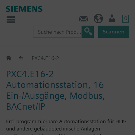
0
Kontakt
HQEU (de)
Nutzer
Scannen
Automationsstationen PXC4...PXC7
PXC4.E16-2
PXC4.E16-2
Automationsstation, 16
Ein-/Ausgänge, Modbus,
BACnet/IP
Frei programmierbare Automationsstation für HLK-
und andere gebäudetechnische Anlagen