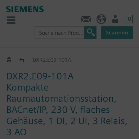
0
Kontakt
HQEU (de)
Nutzer
Scannen
DXR2.E09..
DXR2.E09-101A
DXR2.E09-101A
Kompakte
Raumautomationsstation,
BACnet/IP, 230 V, flaches
Gehäuse, 1 DI, 2 UI, 3 Relais,
3 AO