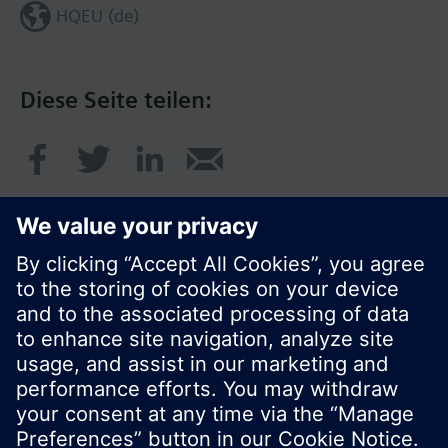
HQEU (de)
Diese Seite teilen:
© Siemens Schweiz AG 2017
Produktangebot und Preise können pro Land
variieren.