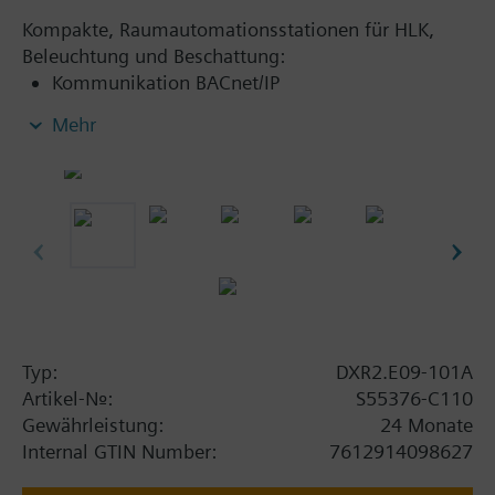
Kompakte, Raumautomationsstationen für HLK,
Beleuchtung und Beschattung:
Kommunikation BACnet/IP
KNX PL-Link zum Anschluss von Sensoren,
Mehr
Antrieben und Bediengeräten (inkl.
Busspeisung)
KNX S-Mode Geräteintegration
2-Port-Ethernet-Switch
USB-Anschluss für Tool-Zugriff
Typ:
DXR2.E09-101A
Artikel-Nr.:
S55376-C110
Gewährleistung:
24 Monate
Internal GTIN Number:
7612914098627